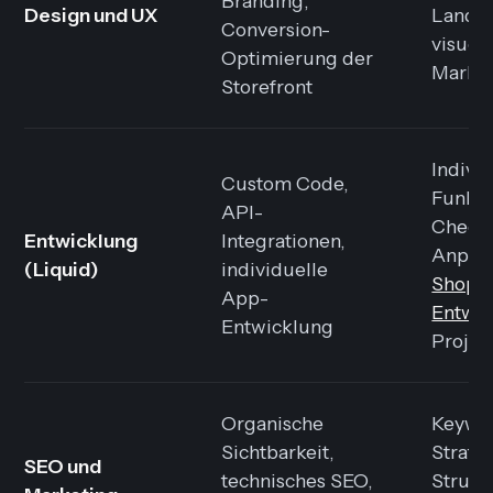
Branding,
Design und UX
Landin
Conversion-
visuell
Optimierung der
Marke
Storefront
Indivi
Custom Code,
Funkti
API-
Check
Entwicklung
Integrationen,
Anpas
(Liquid)
individuelle
Shopif
App-
Entwic
Entwicklung
Projek
Organische
Keywo
Sichtbarkeit,
Strate
SEO und
technisches SEO,
Strukt