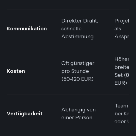
Direkter Draht,
Projekt
Kommunikation
schnelle
als
Abstimmung
Ansprec
Höher, a
Oft günstiger
breiteres
Kosten
pro Stunde
Set (80-
(50-120 EUR)
EUR)
Team al
Abhängig von
Verfügbarkeit
bei Kran
einer Person
oder Ur