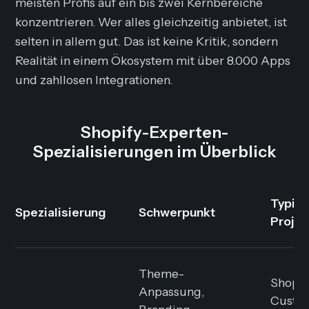
meisten Profis auf ein bis zwei Kernbereiche
konzentrieren. Wer alles gleichzeitig anbietet, ist
selten in allem gut. Das ist keine Kritik, sondern
Realität in einem Ökosystem mit über 8.000 Apps
und zahllosen Integrationen.
Shopify-Experten-
Spezialisierungen im Überblick
Typis
Spezialisierung
Schwerpunkt
Projek
Theme-
Shop-R
Anpassung,
Custo