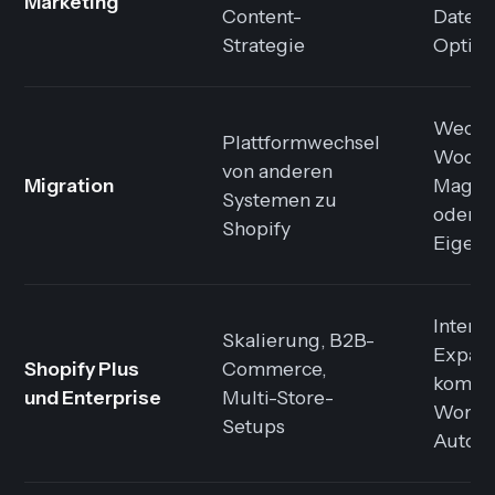
Marketing
Content-
Daten-
Strategie
Optim
Wechs
Plattformwechsel
WooCo
von anderen
Migration
Magent
Systemen zu
oder
Shopify
Eigen
Intern
Skalierung, B2B-
Expans
Shopify Plus
Commerce,
kompl
und Enterprise
Multi-Store-
Workfl
Setups
Automa