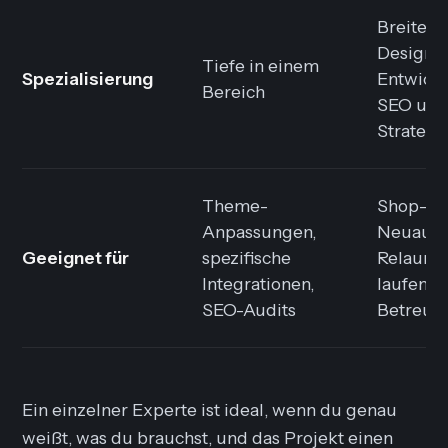
Breite ü
Design,
Tiefe in einem
Spezialisierung
Entwick
Bereich
SEO un
Strategi
Theme-
Shop-
Anpassungen,
Neuaufb
Geeignet für
spezifische
Relaunch
Integrationen,
laufend
SEO-Audits
Betreuu
Ein einzelner Experte ist ideal, wenn du genau
weißt, was du brauchst, und das Projekt einen