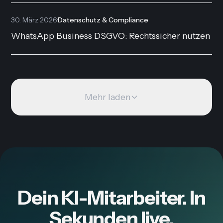
30. März 2026
·
Datenschutz & Compliance
WhatsApp Business DSGVO: Rechtssicher nutzen
Mehr laden
Dein KI-Mitarbeiter. In
Sekunden live.