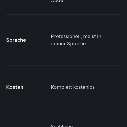
Code
V
O
D
Professionell, meist in
Sprache
G
deiner Sprache
k
Z
K
P
Kosten
Komplett kostenlos
H
A
S
Sachliche
o