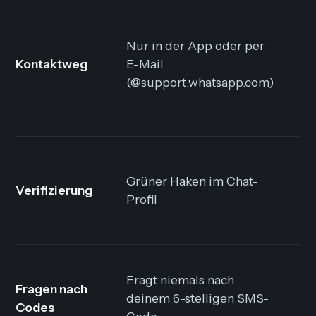
T
S
Nur in der App oder per
W
Kontaktweg
E-Mail
N
(@support.whatsapp.com)
u
K
Grüner Haken im Chat-
H
Verifizierung
Profil
E
P
F
Fragt niemals nach
Fragen nach
a
deinem 6-stelligen SMS-
Codes
d