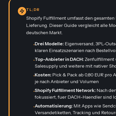
TL;DR
Shopify Fulfillment umfasst den gesamten 
Lieferung. Dieser Guide vergleicht alle Mo
deutschen Markt.
Drei Modelle:
Eigenversand, 3PL-Outso
•
klaren Einsatzszenarien nach Bestellv
Top-Anbieter in DACH:
Zenfulfillment 
•
Salesupply und weitere mit nativer Sho
Kosten:
Pick & Pack ab 0,80 EUR pro 
•
je nach Anbieter und Volumen
Shopify Fulfillment Network:
Nach dem
•
fokussiert, fuer DACH-Haendler sind l
Automatisierung:
Mit Apps wie Sendcl
•
Versandetiketten, Tracking und Retour