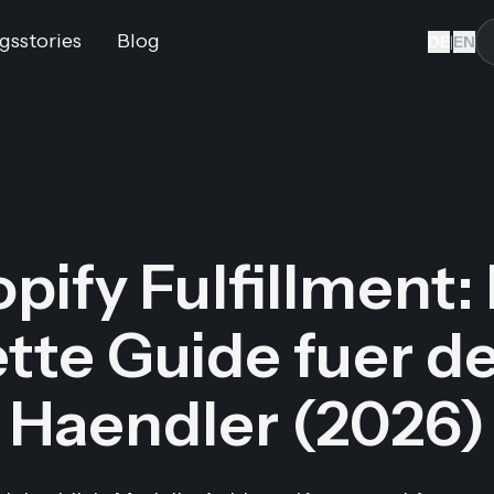
gsstories
Blog
DE
|
EN
pify Fulfillment:
tte Guide fuer d
Haendler (2026)