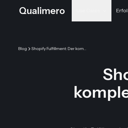
Qualimero
Use Cases
Erfol
Blog
Shopify Fulfillment: Der komplette Guide fuer deutsche Haendler (2026)
Sho
komple