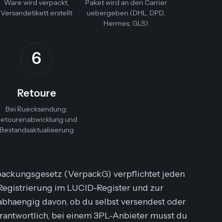
Ware wird verpackt,
Paket wird an den Carrier
Versandetikett erstellt
uebergeben (DHL, DPD,
Hermes, GLS)
6
Retoure
Bei Ruecksendung:
etourenabwicklung und
Bestandsaktualisierung
rpackungsgesetz (VerpackG) verpflichtet jeden
 Registrierung im LUCID-Register und zur
abhaengig davon, ob du selbst versendest oder
erantwortlich, bei einem 3PL-Anbieter musst du