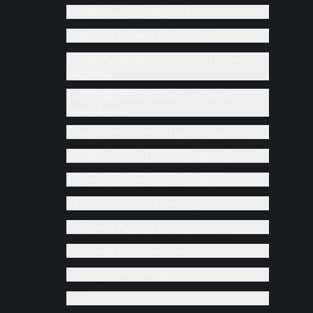
Was ist Shopify Fulfillment?
Fulfillment-Modelle im Vergleich
Shopify Fulfillment Network und Partner-
Netzwerk
Top Fulfillment-Anbieter fuer Shopify in
Deutschland
Versand einrichten und automatisieren
Bestellverwaltung und Order Management
Tracking und Sendungsverfolgung
Retouren und Ruecksendungen
Fulfillment-Apps und Integrationen
Fulfillment-Kosten kalkulieren
Haeufig gestellte Fragen
Fazit