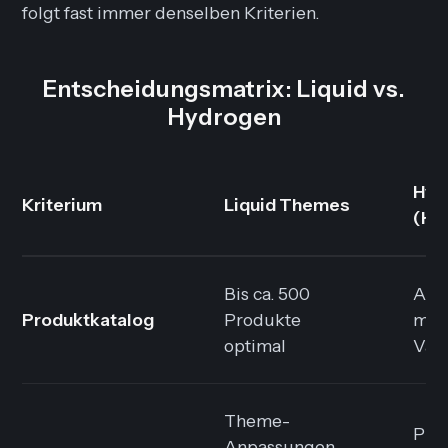
folgt fast immer denselben Kriterien.
Entscheidungsmatrix: Liquid vs.
Hydrogen
Hyd
Kriterium
Liquid Themes
(He
Bis ca. 500
Ab 
Produktkatalog
Produkte
mit
optimal
Var
Theme-
Pix
Anpassungen