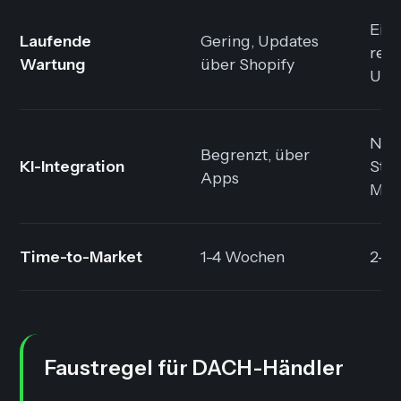
Eige
Laufende
Gering, Updates
reg
Wartung
über Shopify
Upd
Nati
Begrenzt, über
KI-Integration
Stor
Apps
MC
Time-to-Market
1-4 Wochen
2-6
Faustregel für DACH-Händler