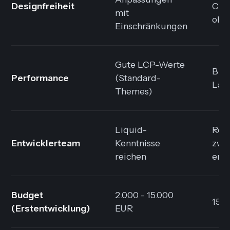
Designfreiheit
Cus
mit
ohn
Einschränkungen
Gute LCP-Werte
Bis 
Performance
(Standard-
Lad
Themes)
Liquid-
Rea
Entwicklerteam
Kenntnisse
zwi
reichen
erfo
Budget
2.000 - 15.000
15.0
(Erstentwicklung)
EUR