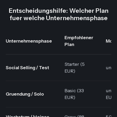
Entscheidungshilfe: Welcher Plan
fuer welche Unternehmensphase
Empfohlener
Unternehmensphase
Mona
Plan
Starter (5
Social Selling / Test
unte
EUR)
Basic (33
unter
Gruendung / Solo
EUR)
EUR
Wachstum / kleines
Grow (88
5.00