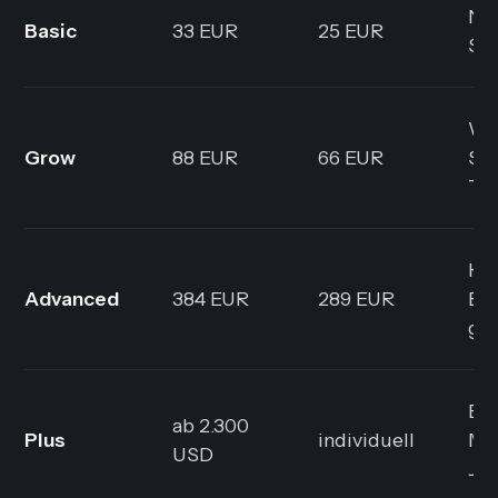
Ne
Basic
33 EUR
25 EUR
So
Wa
Grow
88 EUR
66 EUR
Sho
Te
Ho
Advanced
384 EUR
289 EUR
Bes
gr
Ent
ab 2.300
Plus
individuell
Mi
USD
Ja