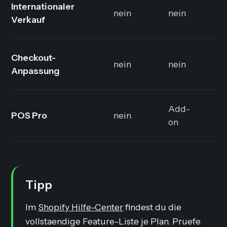
Internationaler
3
nein
nein
Verkauf
Ma
Checkout-
nein
nein
ne
Anpassung
Add-
POS Pro
nein
A
on
Tipp
Im
Shopify Hilfe-Center
findest du die
vollstaendige Feature-Liste je Plan. Pruefe