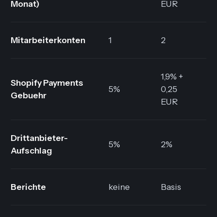
Monat)
EUR
Mitarbeiterkonten
1
2
5
1,9% +
Shopify Payments
1,
5%
0,25
Gebuehr
0,
EUR
Drittanbieter-
5%
2%
1
Aufschlag
Berichte
keine
Basis
St