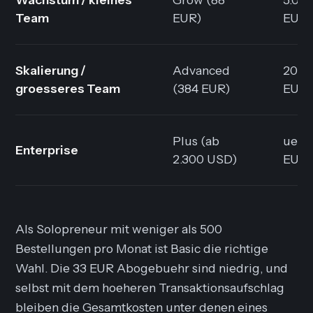
Team
EUR)
EUR
Skalierung /
Advanced
20.0
groesseres Team
(384 EUR)
EUR
Plus (ab
uebe
Enterprise
2.300 USD)
EUR
Als Solopreneur mit weniger als 500
Bestellungen pro Monat ist Basic die richtige
Wahl. Die 33 EUR Abogebuehr sind niedrig, und
selbst mit dem hoeheren Transaktionsaufschlag
bleiben die Gesamtkosten unter denen eines