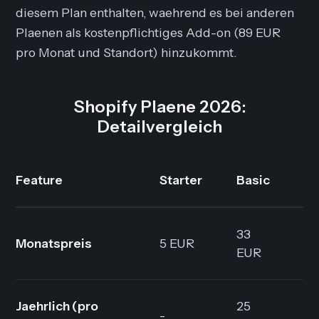
diesem Plan enthalten, waehrend es bei anderen
Plaenen als kostenpflichtiges Add-on (89 EUR
pro Monat und Standort) hinzukommt.
Shopify Plaene 2026:
Detailvergleich
Feature
Starter
Basic
G
33
Monatspreis
5 EUR
88
EUR
Jaehrlich (pro
25
-
66