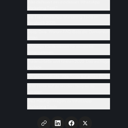
Was definiert ein modernes WhatsApp
Marketing Tool?
Die Top WhatsApp Marketing Tools im
Vergleich 2025
Deep Dive: Warum FAQ-Bots die Conversion
töten
Wichtige Kaufkriterien für deutsche
Unternehmen
Preismodelle und Kosten 2025: Das wichtige
Update
Vergleichstabelle: Alle Tools auf einen Blick
Fazit: Höre auf zu senden, fang an zu
beraten
FAQ: Häufige Fragen zu WhatsApp
Marketing Tools