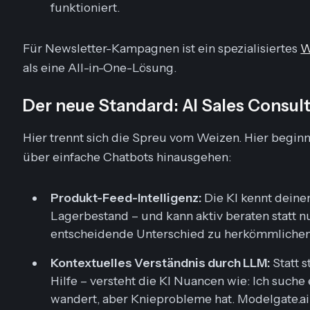
funktioniert.
Für Newsletter-Kampagnen ist ein spezialisiertes
W
als eine All-in-One-Lösung.
Der neue Standard: AI Sales Consult
Hier trennt sich die Spreu vom Weizen. Hier beginn
über einfache Chatbots hinausgehen:
Produkt-Feed-Intelligenz:
Die KI kennt deine
Lagerbestand – und kann aktiv
beraten
statt n
entscheidende Unterschied zu herkömmlichen
Kontextuelles Verständnis durch LLM:
Statt 
Hilfe
– versteht die KI Nuancen wie:
Ich suche
wandert, aber Knieprobleme hat
. Modelgate.a