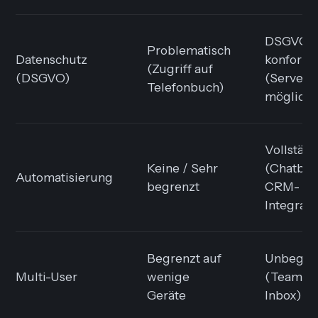
DSGVO-
Problematisch
Datenschutz
konform
(Zugriff auf
(DSGVO)
(Server i
Telefonbuch)
möglich)
Vollstän
Keine / Sehr
(Chatbots
Automatisierung
begrenzt
CRM-
Integrati
Begrenzt auf
Unbegre
Multi-User
wenige
(Team-
Geräte
Inbox)