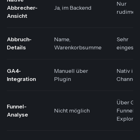
Nur
Abbrecher-
Ja, im Backend
rudiment
Ansicht
Abbruch-
Name,
Sehr
Details
Warenkorbsumme
eingesch
GA4-
Manuell über
Nativ im 
Integration
Plugin
Channel
Über GA
Funnel-
Nicht möglich
Funnel
Analyse
Explorat