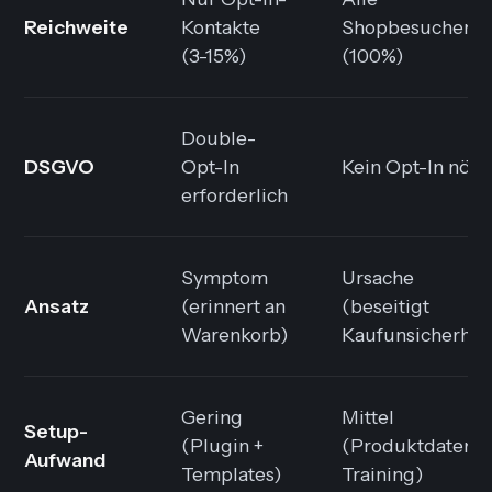
Reichweite
Kontakte
Shopbesucher
(3-15%)
(100%)
Double-
DSGVO
Opt-In
Kein Opt-In nöti
erforderlich
Symptom
Ursache
Ansatz
(erinnert an
(beseitigt
Warenkorb)
Kaufunsicherhei
Gering
Mittel
Setup-
(Plugin +
(Produktdaten +
Aufwand
Templates)
Training)