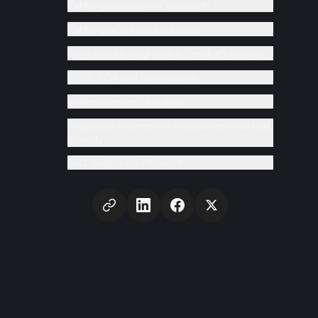
Zahlungsanbieter im Vergleich
Zahlungsarten konfigurieren
Payment-Strategie nach Geschäftsmodell
PSD2, SCA und Compliance
KI-Beratung im Checkout
Shopware Payment vs WooCommerce und
Shopify
FAQ: Shopware Payment