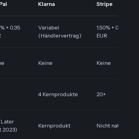
Pal
Klarna
Stripe
9% + 0,35
Variabel
1,50% + 0,25
R
(Händlervertrag)
EUR
ne
Keine
Keine
4 Kernprodukte
20+
 Later
Kernprodukt
Nicht nativ
it 2023)