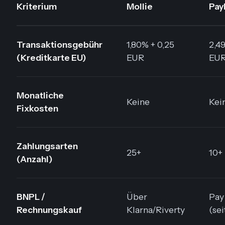
Kriterium
Mollie
Pay
Transaktionsgebühr
1,80% + 0,25
2,4
(Kreditkarte EU)
EUR
EU
Monatliche
Keine
Kei
Fixkosten
Zahlungsarten
25+
10+
(Anzahl)
BNPL /
Über
Pay
Rechnungskauf
Klarna/Riverty
(se