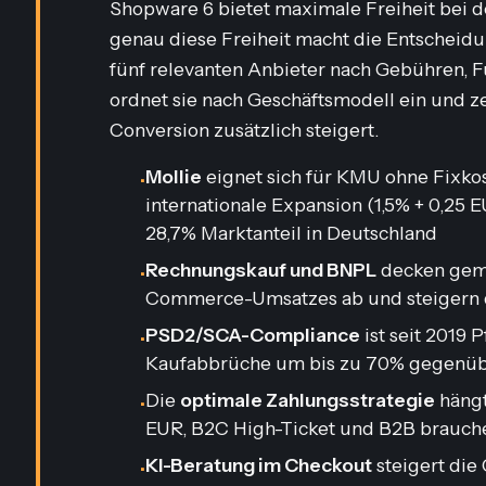
Shopware 6 bietet maximale Freiheit bei 
genau diese Freiheit macht die Entscheidu
fünf relevanten Anbieter nach Gebühren, 
ordnet sie nach Geschäftsmodell ein und z
Conversion zusätzlich steigert.
Mollie
eignet sich für KMU ohne Fixko
•
internationale Expansion (1,5% + 0,25 
28,7% Marktanteil in Deutschland
Rechnungskauf und BNPL
decken gem
•
Commerce-Umsatzes ab und steigern
PSD2/SCA-Compliance
ist seit 2019 
•
Kaufabbrüche um bis zu 70% gegenü
Die
optimale Zahlungsstrategie
hängt
•
EUR, B2C High-Ticket und B2B brauch
KI-Beratung im Checkout
steigert die
•