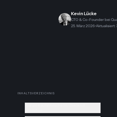
Kevin Lücke
CTO & Co-Founder
bei Qu
25. März 2026
•
Aktualisiert
:
INHALTSVERZEICHNIS
Warum Kaufabbrüche im Checkout
entstehen