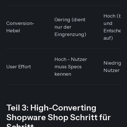
Hoch (bau
Gering (dient
Conversion-
und
nur der
Hebel
Entscheid
Eingrenzung)
auf)
Hoch - Nutzer
Niedrig - 
User Effort
muss Specs
Nutzer
kennen
Teil 3: High-Converting
Shopware Shop Schritt für
Schritt