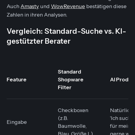
Auch
Amasty
und
WowRevenue
bestätigen diese
Zahlen in ihren Analysen.
Vergleich: Standard-Suche vs. KI-
gestützter Berater
Standard
Feature
Shopware
AI Produc
Filter
Checkboxen
Natürliche
(z.B.
'Ich such
Eingabe
Baumwolle,
für meine 
Blau, Größe L)
gerne wan