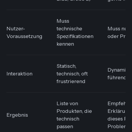
Muss
Nutzer-
technische
Muss nur 
Voraussetzung
Spezifikationen
oder Pro
kennen
Statisch,
Dynamisch
Interaktion
technisch, oft
führend
frustrierend
Liste von
Empfehlu
Produkten, die
Erklärung
Ergebnis
technisch
dieses Pr
passen
Problem l