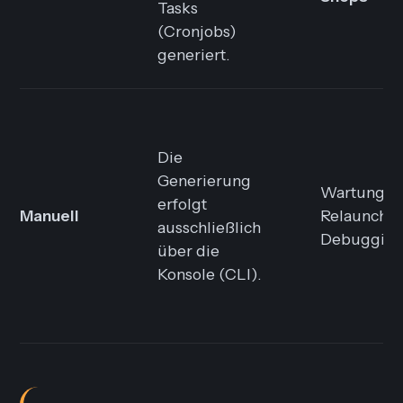
Tasks
(Cronjobs)
generiert.
Die
Generierung
Wartungsar
erfolgt
Manuell
Relaunch-P
ausschließlich
Debuggin
über die
Konsole (CLI).