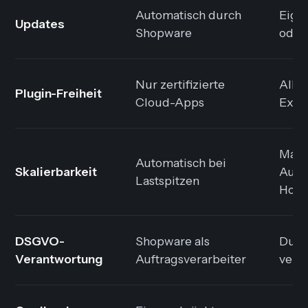
Automatisch durch
Eige
Updates
Shopware
oder
Nur zertifizierte
Alle
Plugin-Freiheit
Cloud-Apps
Exte
Manu
Automatisch bei
Skalierbarkeit
Auto
Lastspitzen
Host
DSGVO-
Shopware als
Du bi
Verantwortung
Auftragsverarbeiter
vera