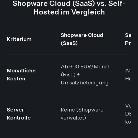
Shopware Cloud (SaaS) vs. Self-
Hosted im Vergleich
Shopware Cloud
Self
Kriterium
(SaaS)
Prem
Ab 600 EUR/Monat
Monatliche
Ab 8
(Rise) +
Kosten
Host
Umsatzbeteiligung
Voll 
Server-
Keine (Shopware
DB fr
Kontrolle
verwaltet)
konfi