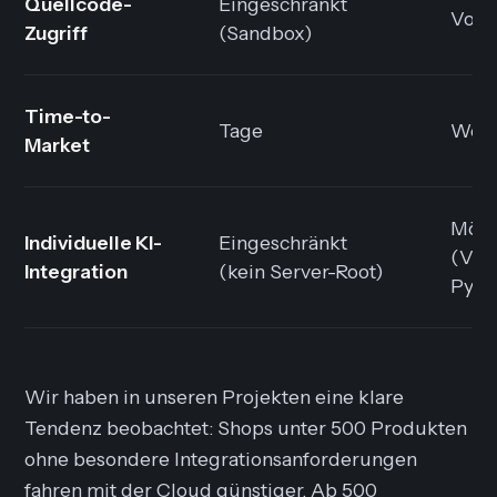
Quellcode-
Eingeschränkt
Voll
Zugriff
(Sandbox)
Time-to-
Tage
Woch
Market
Mögl
Individuelle KI-
Eingeschränkt
(Vek
Integration
(kein Server-Root)
Pytho
Wir haben in unseren Projekten eine klare
Tendenz beobachtet: Shops unter 500 Produkten
ohne besondere Integrationsanforderungen
fahren mit der Cloud günstiger. Ab 500