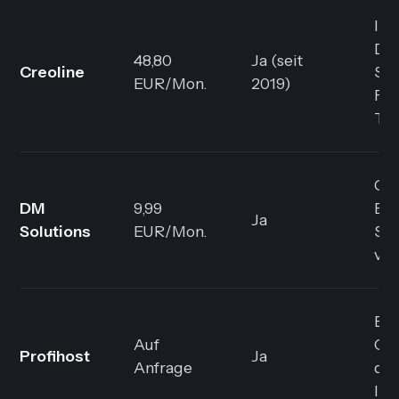
ISO
DS
48,80
Ja (seit
Creoline
Sta
EUR/Mon.
2019)
Fra
Tag
Gün
DM
9,99
Ein
Ja
Solutions
EUR/Mon.
Sh
vor
Ent
Auf
Clu
Profihost
Ja
Anfrage
ded
Inf