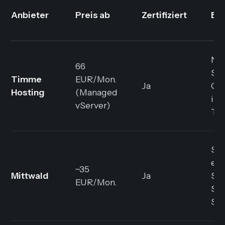
Anbieter
Preis ab
Zertifiziert
Be
Ng
66
SS
Timme
EUR/Mon.
Ja
Op
Hosting
(Managed
ink
vServer)
Tes
Spa
ein
~35
Mittwald
Ja
Ska
EUR/Mon.
Sup
Sek