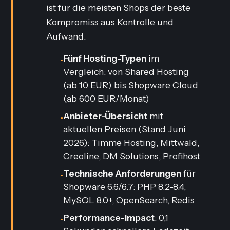
ist für die meisten Shops der beste
Kompromiss aus Kontrolle und
Aufwand.
Fünf Hosting-Typen
im
•
Vergleich: von Shared Hosting
(ab 10 EUR) bis Shopware Cloud
(ab 600 EUR/Monat)
Anbieter-Übersicht
mit
•
aktuellen Preisen (Stand Juni
2026): Timme Hosting, Mittwald,
Creoline, DM Solutions, Profihost
Technische Anforderungen
für
•
Shopware 6.6/6.7: PHP 8.2-8.4,
MySQL 8.0+, OpenSearch, Redis
Performance-Impact
: 0,1
•